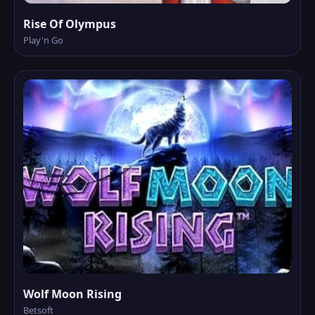
Rise Of Olympus
Play'n Go
Wolf Moon Rising
Betsoft