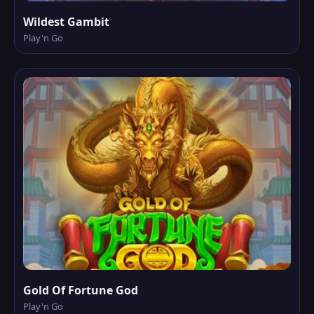
Wildest Gambit
Play'n Go
Gold Of Fortune God
Play'n Go