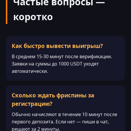
Частые вопросы —
коротко
Как быстро вывести выигрыш?
В среднем 15-30 минут после верификации.
Заявки на суммы до 1000 USDT уходят
автоматически.
Сколько ждать фриспины за
регистрацию?
Обычно начисляют в течение 10 минут после
первого депозита. Если нет — пиши в чат,
решают за 2 минуты.