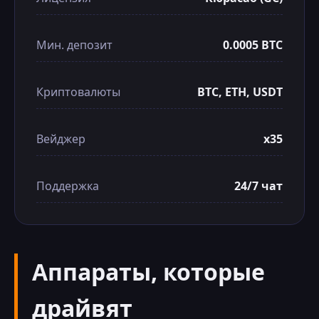
Мин. депозит
0.0005 BTC
Криптовалюты
BTC, ETH, USDT
Вейджер
x35
Поддержка
24/7 чат
Аппараты, которые
драйвят