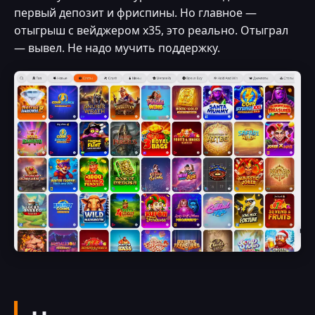
первый депозит и фриспины. Но главное —
отыгрыш с вейджером x35, это реально. Отыграл
— вывел. Не надо мучить поддержку.