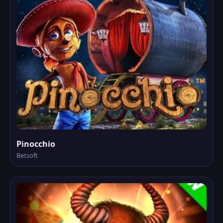
Pinocchio
Betsoft