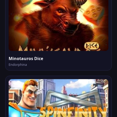
Minotauros Dice
Endorphina