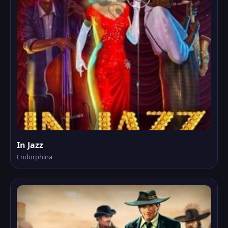
In Jazz
Endorphina