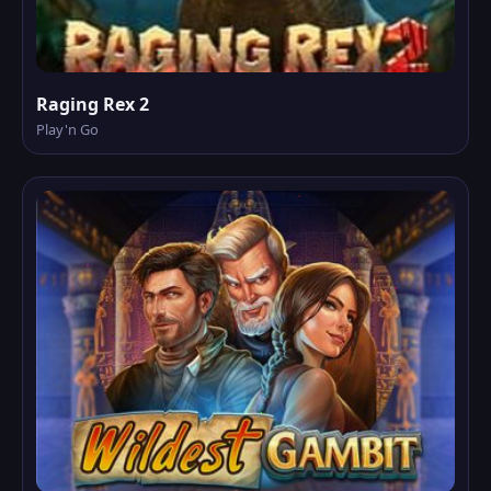
Raging Rex 2
Play'n Go