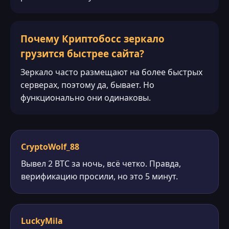
Почему Криптобосс зеркало
грузится быстрее сайта?
Зеркало часто размещают на более быстрых
серверах, поэтому да, бывает. Но
функционально они одинаковы.
CryptoWolf_88
Вывел 2 BTC за ночь, всё четко. Правда,
верификацию просили, но это 5 минут.
LuckyMila