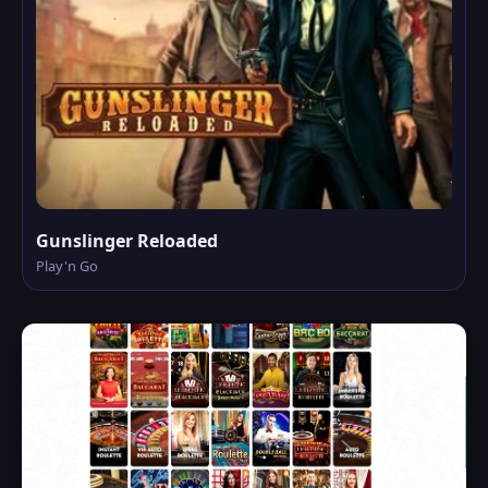
Gunslinger Reloaded
Play'n Go